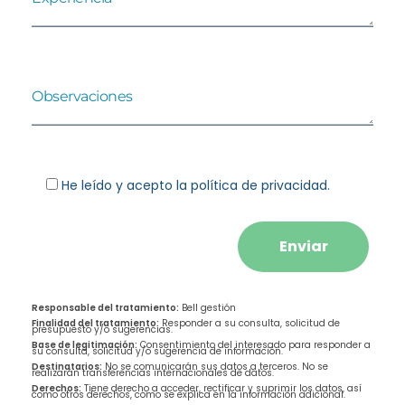
He leído y acepto la
política de privacidad
.
Responsable del tratamiento:
Bell gestión
Finalidad del tratamiento:
Responder a su consulta, solicitud de
presupuesto y/o sugerencias.
Base de legitimación:
Consentimiento del interesado para responder a
su consulta, solicitud y/o sugerencia de información.
Destinatarios:
No se comunicarán sus datos a terceros. No se
realizarán transferencias internacionales de datos.
Derechos:
Tiene derecho a acceder, rectificar y suprimir los datos, así
como otros derechos, como se explica en la información adicional.